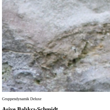
Gruppendynamik Deluxe
Asiye
Balıkçı-Schmidt